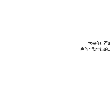
大会在庄严
筹备辛勤付出的