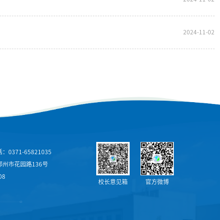
2024-11-02
0371-65821035
州市花园路136号
08
校长意见箱
官方微博