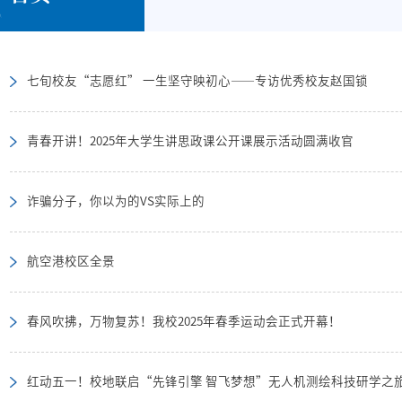
七旬校友“志愿红” 一生坚守映初心——专访优秀校友赵国锁
青春开讲！2025年大学生讲思政课公开课展示活动圆满收官
诈骗分子，你以为的VS实际上的
航空港校区全景
春风吹拂，万物复苏！我校2025年春季运动会正式开幕！
红动五一！校地联启“先锋引擎 智飞梦想”无人机测绘科技研学之