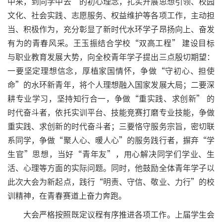
中来，到同学中去”的初心理念，扎实开展思想引领、校园
文化、社会实践、志愿服务、权益维护等各项工作，主动担
当、积极作为，充分彰显了新时代水环学子昂扬向上、奋发
有为的青春风采。王玉振结合学校“双高工程” 建设目标
与职业教育发展大势，向全校青年学子提出三点殷切期望：
一要坚定理想信念，厚植家国情怀，争做“守初心、担使
命”的水环新青年，将个人理想融入国家发展大局；二要深
耕专业学习，坚持知行合一，争做“重实践、求创新” 的
时代奋斗者，依托实训平台、技能竞赛打磨专业技能，争做
重实践、求创新的时代奋斗者；三要恪守服务宗旨，密切联
系同学，争做“聚人心、暖人心”的服务践行者，摒弃“学
生官”思想，当好“青年友”，用心解决同学们学业、生
活、心理等方面的实际问题。同时，他鼓励全体青年学子以
此次大会为新起点，践行“明责、守信、敬业、力行”的校
训精神，在青春赛道上奋力奔跑。
大会严格按照既定议程有序推进各项工作。上届学生会