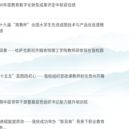
026年度教育数字化转型成果评定中斩获佳绩
十九届“高教杯”全国大学生先进成图技术与产品信息建模
绩
硕果——哈萨克斯坦齐姆肯特理工学院教师研修班在我校圆
“十五五”蓝图践初心——我校组织思政课教师前往贵州开展
会顺利召开
年暑期中层领导干部暨基层党组织书记能力提升培训班
日下午，我校第十次学生代表大会在德礼讲堂顺利召开。校党委副书记、工会主席魏义
员、党委组织部部长孔建...
双高赋能提质效——我校成功举办“新双高”背景下职业教育
...