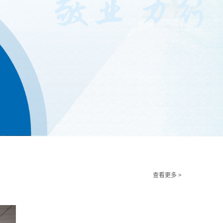
查看更多 >