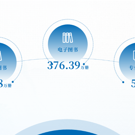
电子图书
376.39
图书
专
万册
8
万册