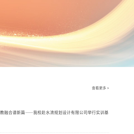
查看更多 >
产教融合谱新篇——我校赴水淯规划设计有限公司举行实训基